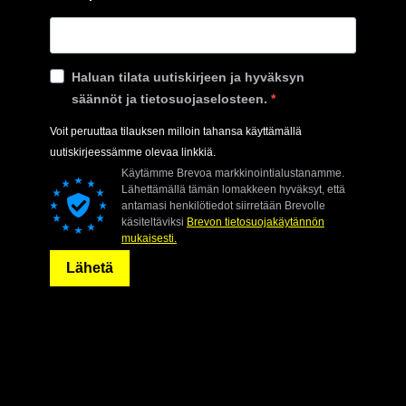
Haluan tilata uutiskirjeen ja hyväksyn
säännöt ja tietosuojaselosteen.
Voit peruuttaa tilauksen milloin tahansa käyttämällä
uutiskirjeessämme olevaa linkkiä.
Käytämme Brevoa markkinointialustanamme.
Lähettämällä tämän lomakkeen hyväksyt, että
antamasi henkilötiedot siirretään Brevolle
käsiteltäviksi
Brevon tietosuojakäytännön
mukaisesti.
Lähetä