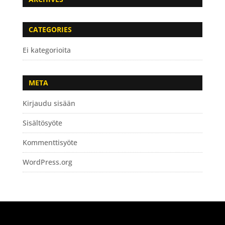
CATEGORIES
Ei kategorioita
META
Kirjaudu sisään
Sisältösyöte
Kommenttisyöte
WordPress.org