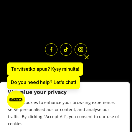
Tarvitsetko apua? Kysy minulta!
Do you need help? Let's chat!
We value your privacy
We use cookies to enhance your browsing experience,
Paintball varusteiden verkkokauppa: sissos.com
serve personalised ads or content, and analyse our
Y-tunnus 1497566-9
traffic. By clicking "Accept All", you consent to our use of
© 2025 Paintball Sissos Ltd. All Rights Reserved.
cookies.
Elämystapahtumien sopimusehdot
–
Vuokraehdot