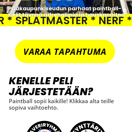
Pääkaupunkiseudun parhaat paintball-
pelit täynnä adrenaliinia ja hauskanpitoa.
PLATMASTER * NERF * PAI
VARAA TAPAHTUMA
KENELLE PELI
JÄRJESTETÄÄN?
Paintball sopii kaikille! Klikkaa alta teille
sopiva vaihtoehto.