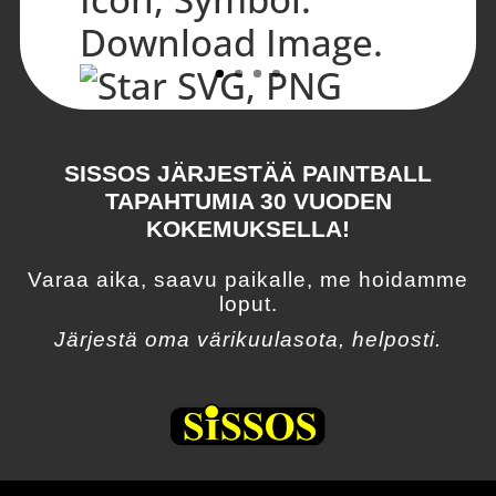
SISSOS JÄRJESTÄÄ PAINTBALL
TAPAHTUMIA 30 VUODEN
KOKEMUKSELLA!
Varaa aika, saavu paikalle, me hoidamme
loput.
Järjestä oma värikuulasota, helposti.
Hyvä palvelu. Homma toimii. Kilpakentällä
sai sykkeen ylös eikä mustelmilla voinut
välttyä. Sopii työporukoille, urheiluseuroille,
ihan kaikille. Kannattaa käydä kokeilemassa.
Niko