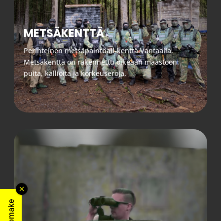
METSÄKENTTÄ
Perinteinen metsäpaintball-kenttä Vantaalla.
Metsäkenttä on rakennettu oikeaan maastoon:
puita, kallioita ja korkeuseroja.