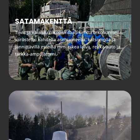
SATAMAKENTTÄ
Tiivis ja valaistu ulkopaintball-kenttä tekonurmella,
varustettu kahdella asehuoneella, katsomolla ja
jännittävillä esteillä mm. oikea laiva, rekka-auto ja
tarkka-ampujatorni.