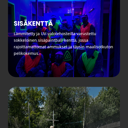
SISÄKENTTÄ
Lämmitetty ja UV-valotehosteilla varustettu
sokkeloinen sisäpaintball-kenttä, jossa
rajoittamattomat ammukset ja täysin maalisotkuton
pelikokemus.