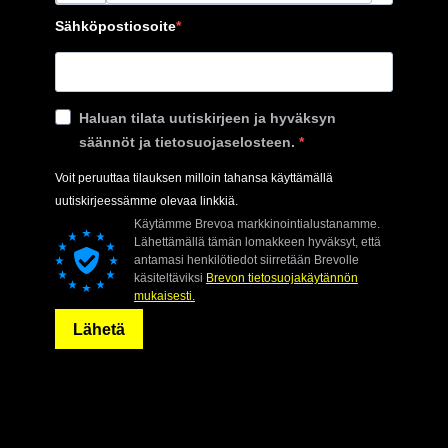
Sähköpostiosoite
Haluan tilata uutiskirjeen ja hyväksyn
säännöt ja tietosuojaselosteen.
Voit peruuttaa tilauksen milloin tahansa käyttämällä
uutiskirjeessämme olevaa linkkiä.
Käytämme Brevoa markkinointialustanamme.
Lähettämällä tämän lomakkeen hyväksyt, että
antamasi henkilötiedot siirretään Brevolle
käsiteltäviksi
Brevon tietosuojakäytännön
mukaisesti.
Lähetä