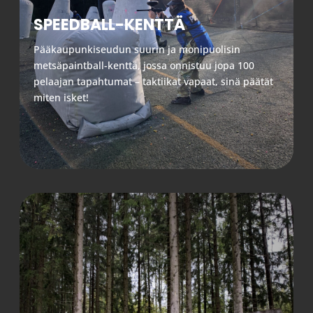
SPEEDBALL-KENTTÄ
Pääkaupunkiseudun suurin ja monipuolisin
metsäpaintball-kenttä, jossa onnistuu jopa 100
pelaajan tapahtumat – taktiikat vapaat, sinä päätät
miten isket!