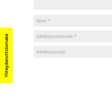
Yhteydenottolomake