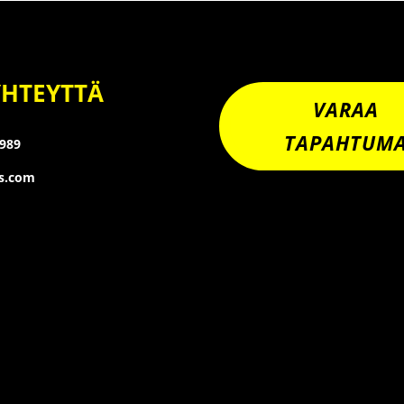
YHTEYTTÄ
VARAA
TAPAHTUM
8989
os.com