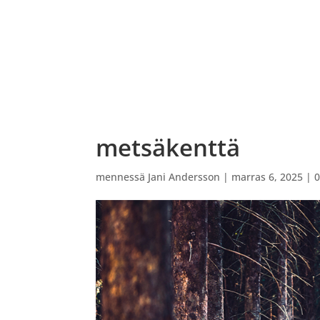
ETUSIVU
VARAUSKALENTERI
OHJATUT PEL
metsäkenttä
mennessä
Jani Andersson
|
marras 6, 2025
|