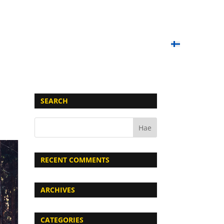
OIMET PELIT
PAINTBALL-KOULU
LAHJAKORTIT
YHTEYSTIEDOT
UKK
SUOMI
SEARCH
RECENT COMMENTS
ARCHIVES
CATEGORIES