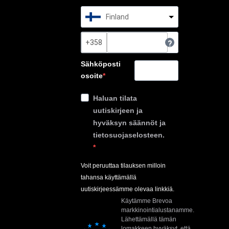
Finland
?
Sähköposti
osoite
Haluan tilata
uutiskirjeen ja
hyväksyn säännöt ja
tietosuojaselosteen.
Voit peruuttaa tilauksen milloin
tahansa käyttämällä
uutiskirjeessämme olevaa linkkiä.
Käytämme Brevoa
markkinointialustanamme.
Lähettämällä tämän
lomakkeen hyväksyt, että