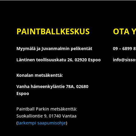
PAINTBALLKESKUS
OTA 
Myymälä ja Juvanmalmin pelikentät
09 – 6899 
Läntinen teollisuuskatu 26,
02920 Espoo
info@siss
Konalan metsäkenttä:
Vanha hämeenkyläntie 78A, 02680
Espoo
Paintball Parkin metsäkenttä:
Suokalliontie 9, 01740 Vantaa
(
tarkempi saapumisohje
)