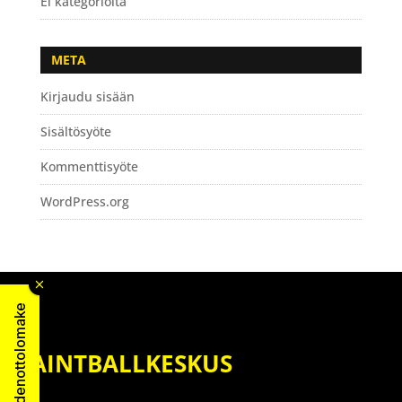
Ei kategorioita
META
Kirjaudu sisään
Sisältösyöte
Kommenttisyöte
WordPress.org
Yhteydenottolomake
PAINTBALLKESKUS