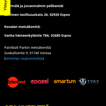
Myymälä ja Juvanmalmin pelikentät
Läntinen teollisuuskatu 26,
02920 Espoo
Konalan metsäkenttä:
Vanha hämeenkyläntie 78A, 02680 Espoo
Paintball Parkin metsäkenttä:
Suokalliontie 9, 01740 Vantaa
(
tarkempi saapumisohje
)