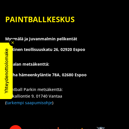
PAINTBALLKESKUS
Myymälä ja Juvanmalmin pelikentät
Läntinen teollisuuskatu 26,
02920 Espoo
Yhteydenottolomake
Konalan metsäkenttä:
Vanha hämeenkyläntie 78A, 02680 Espoo
Paintball Parkin metsäkenttä:
Suokalliontie 9, 01740 Vantaa
(
tarkempi saapumisohje
)