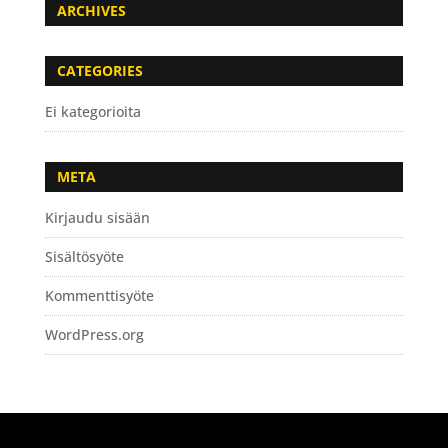
ARCHIVES
CATEGORIES
Ei kategorioita
META
Kirjaudu sisään
Sisältösyöte
Kommenttisyöte
WordPress.org