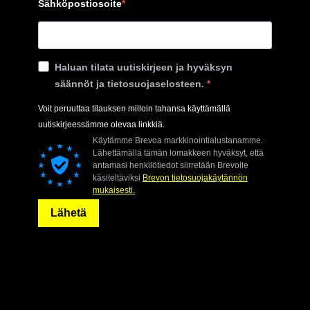
Sähköpostiosoite
Haluan tilata uutiskirjeen ja hyväksyn
säännöt ja tietosuojaselosteen.
Voit peruuttaa tilauksen milloin tahansa käyttämällä
uutiskirjeessämme olevaa linkkiä.
Käytämme Brevoa markkinointialustanamme.
Lähettämällä tämän lomakkeen hyväksyt, että
antamasi henkilötiedot siirretään Brevolle
käsiteltäviksi
Brevon tietosuojakäytännön
mukaisesti.
Lähetä