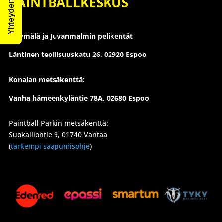
PAINTBALLKESKUS
Myymälä ja Juvanmalmin pelikentät
Läntinen teollisuuskatu 26,
02920 Espoo
Konalan metsäkenttä:
Vanha hämeenkyläntie 78A, 02680 Espoo
Paintball Parkin metsäkenttä:
Suokalliontie 9, 01740 Vantaa
(
tarkempi saapumisohje
)