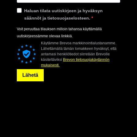
Haluan tilata uutiskirjeen ja hyväksyn
säännöt ja tietosuojaselosteen.
Voit peruuttaa tilauksen milloin tahansa käyttämällä
uutiskirjeessämme olevaa linkkiä.
Käytämme Brevoa markkinointialustanamme.
Lähettämällä tämän lomakkeen hyväksyt, että
antamasi henkilötiedot siirretään Brevolle
käsiteltäviksi
Brevon tietosuojakäytännön
mukaisesti.
Lähetä