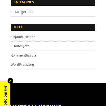
CATEGORIES
Ei kategorioita
META
Kirjaudu sisään
Sisältösyöte
Kommenttisyöte
WordPress.org
Yhteydenottolomake