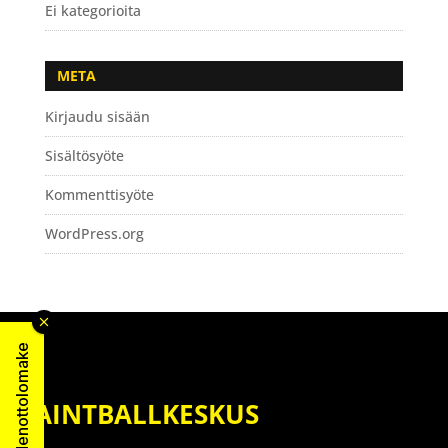
Ei kategorioita
META
Kirjaudu sisään
Sisältösyöte
Kommenttisyöte
WordPress.org
Yhteydenottolomake
PAINTBALLKESKUS