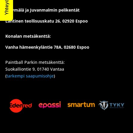
Myymälä ja Juvanmalmin pelikentät
Läntinen teollisuuskatu 26,
02920 Espoo
Konalan metsäkenttä:
Vanha hämeenkyläntie 78A, 02680 Espoo
Paintball Parkin metsäkenttä:
Suokalliontie 9, 01740 Vantaa
(
tarkempi saapumisohje
)