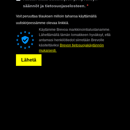
säännöt ja tietosuojaselosteen.
Voit peruuttaa tilauksen milloin tahansa käyttämällä
uutiskirjeessämme olevaa linkkiä.
Käytämme Brevoa markkinointialustanamme.
Lähettämällä tämän lomakkeen hyväksyt, että
antamasi henkilötiedot siirretään Brevolle
käsiteltäviksi
Brevon tietosuojakäytännön
mukaisesti.
Lähetä