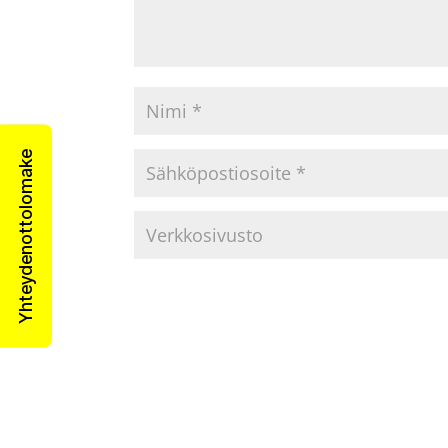
Yhteydenottolomake