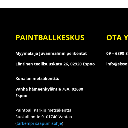
PAINTBALLKESKUS
OTA 
Myymälä ja Juvanmalmin pelikentät
09 – 6899 
Läntinen teollisuuskatu 26,
02920 Espoo
info@siss
Konalan metsäkenttä:
Vanha hämeenkyläntie 78A, 02680
Espoo
Paintball Parkin metsäkenttä:
Suokalliontie 9, 01740 Vantaa
(
tarkempi saapumisohje
)