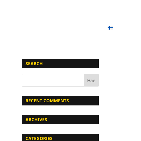
OIMET PELIT
PAINTBALL-KOULU
LAHJAKORTIT
YHTEYSTIEDOT
UKK
SUOMI
SEARCH
RECENT COMMENTS
ARCHIVES
CATEGORIES