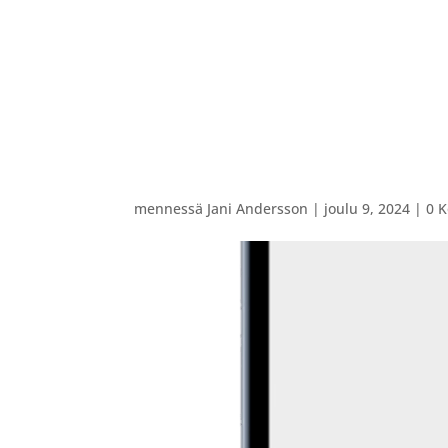
ETUSIVU
VARAUSKALENTERI
OHJATUT PEL
mennessä
Jani Andersson
|
joulu 9, 2024
|
0 