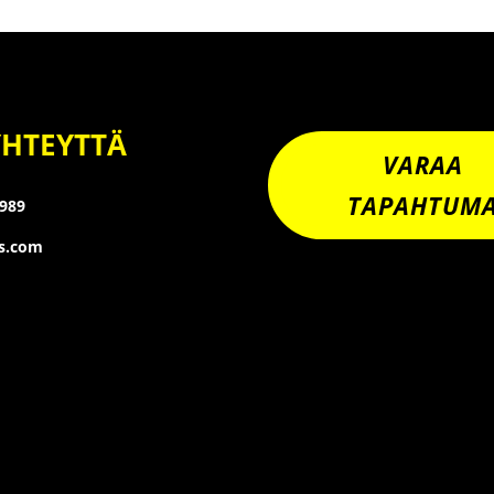
YHTEYTTÄ
VARAA
TAPAHTUM
8989
os.com