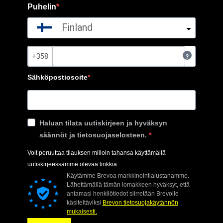
Puhelin
Finland
?
Sähköpostiosoite
Haluan tilata uutiskirjeen ja hyväksyn
säännöt ja tietosuojaselosteen.
Voit peruuttaa tilauksen milloin tahansa käyttämällä
uutiskirjeessämme olevaa linkkiä.
Käytämme Brevoa markkinointialustanamme.
Lähettämällä tämän lomakkeen hyväksyt, että
antamasi henkilötiedot siirretään Brevolle
käsiteltäviksi
Brevon tietosuojakäytännön
mukaisesti.