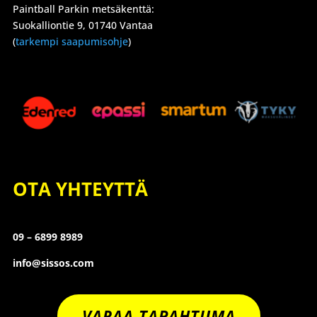
Paintball Parkin metsäkenttä:
Suokalliontie 9, 01740 Vantaa
(
tarkempi saapumisohje
)
OTA YHTEYTTÄ
09 – 6899 8989
info@sissos.com
VARAA TAPAHTUMA