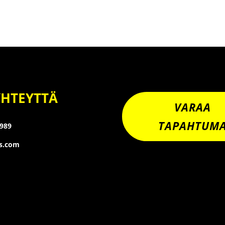
YHTEYTTÄ
VARAA
TAPAHTUM
8989
os.com