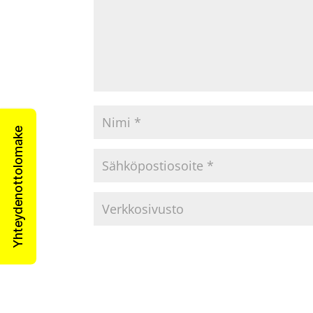
Yhteydenottolomake