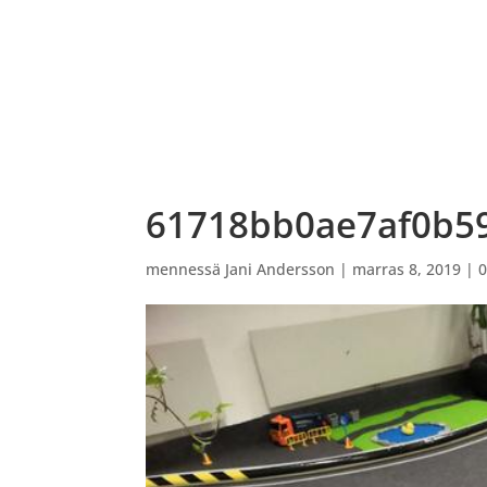
ETUSIVU
VARAUSKALENTERI
OHJATUT PEL
61718bb0ae7af0b5
mennessä
Jani Andersson
|
marras 8, 2019
|