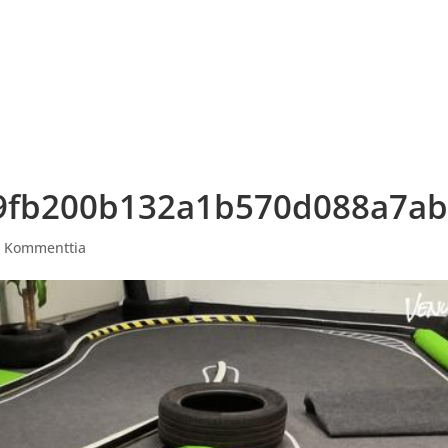
ITAPAHTUMAT
PAINTBALL VARUSTEVUOKRAUS
AV
9fb200b132a1b570d088a7a
0 Kommenttia