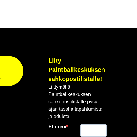
Liity
Paintballkeskuksen
A
sähköpostilistalle!
Liittymällä
Paintballkeskuksen
sähköpostilistalle pysyt
ajan tasalla tapahtumista
ja eduista.
Etunimi