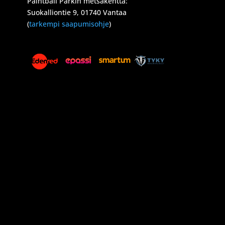
Paintball Parkin metsäkenttä:
Suokalliontie 9, 01740 Vantaa
(
tarkempi saapumisohje
)