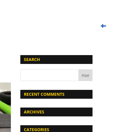
OIMET PELIT
PAINTBALL-KOULU
LAHJAKORTIT
YHTEYSTIEDOT
UKK
SUOMI
b
SEARCH
RECENT COMMENTS
ARCHIVES
CATEGORIES