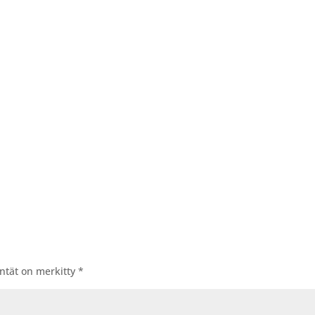
entät on merkitty
*