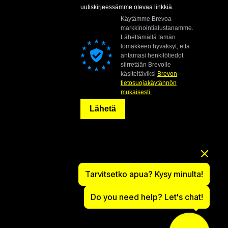
uutiskirjeessämme olevaa linkkiä.
Käytämme Brevoa
markkinointialustanamme.
Lähettämällä tämän
lomakkeen hyväksyt, että
antamasi henkilötiedot
siirretään Brevolle
käsiteltäviksi
Brevon
tietosuojakäytännön
mukaisesti.
Lähetä
Tarvitsetko apua? Kysy minulta!
Do you need help? Let's chat!