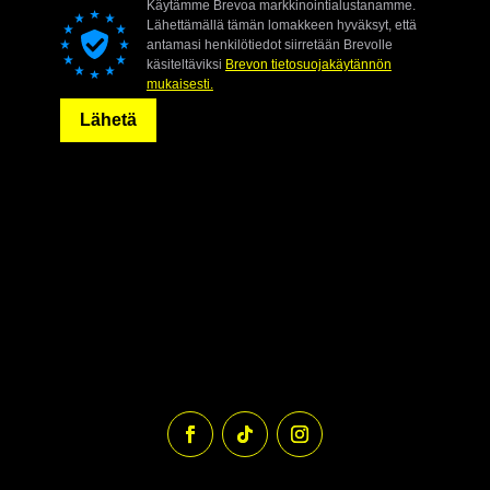
Käytämme Brevoa markkinointialustanamme.
Lähettämällä tämän lomakkeen hyväksyt, että
antamasi henkilötiedot siirretään Brevolle
käsiteltäviksi
Brevon tietosuojakäytännön
mukaisesti.
Lähetä