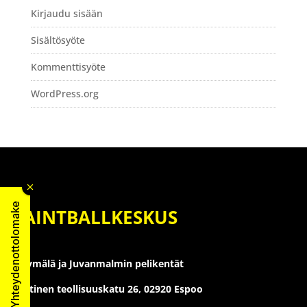
Kirjaudu sisään
Sisältösyöte
Kommenttisyöte
WordPress.org
Yhteydenottolomake
PAINTBALLKESKUS
Myymälä ja Juvanmalmin pelikentät
Läntinen teollisuuskatu 26,
02920 Espoo