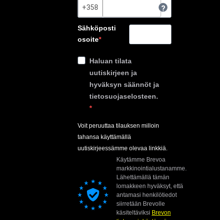
?
Sähköposti
osoite
Haluan tilata
uutiskirjeen ja
hyväksyn säännöt ja
tietosuojaselosteen.
Voit peruuttaa tilauksen milloin
tahansa käyttämällä
uutiskirjeessämme olevaa linkkiä.
Käytämme Brevoa
markkinointialustanamme.
Lähettämällä tämän
lomakkeen hyväksyt, että
antamasi henkilötiedot
siirretään Brevolle
käsiteltäviksi
Brevon