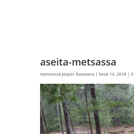
ETUSIVU
VARAUSKALENTERI
OHJATUT PEL
aseita-metsassa
mennessä
Jesper Raevaara
|
kesä 14, 2018
|
0