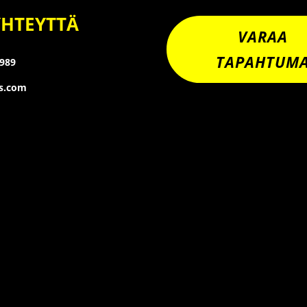
YHTEYTTÄ
VARAA
TAPAHTUM
8989
os.com