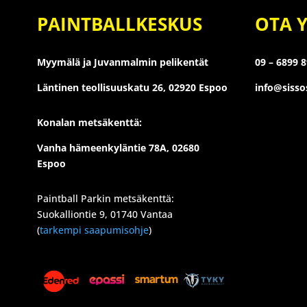
PAINTBALLKESKUS
OTA 
Myymälä ja Juvanmalmin pelikentät
09 – 6899 
Läntinen teollisuuskatu 26,
02920 Espoo
info@siss
Konalan metsäkenttä:
Vanha hämeenkyläntie 78A, 02680
Espoo
Paintball Parkin metsäkenttä:
Suokalliontie 9, 01740 Vantaa
(
tarkempi saapumisohje
)