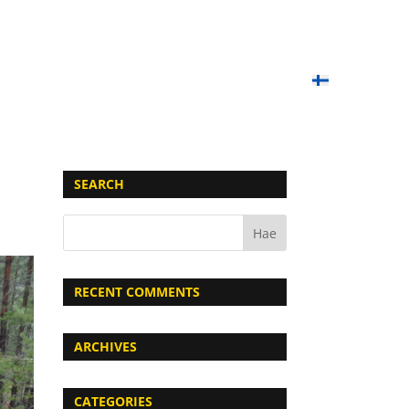
OIMET PELIT
PAINTBALL-KOULU
LAHJAKORTIT
YHTEYSTIEDOT
UKK
SUOMI
SEARCH
RECENT COMMENTS
ARCHIVES
CATEGORIES