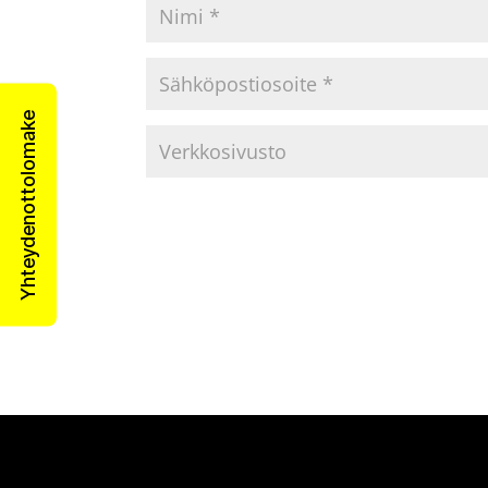
Yhteydenottolomake