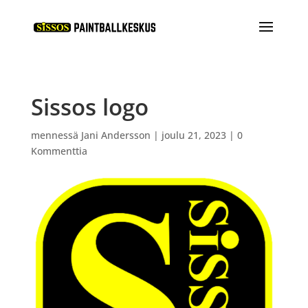
Sissos logo
mennessä
Jani Andersson
|
joulu 21, 2023
|
0
Kommenttia