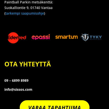
Paintball Parkin metsäkenttä:
Suokalliontie 9, 01740 Vantaa
(
tarkempi saapumisohje
)
OTA YHTEYTTÄ
09 – 6899 8989
info@sissos.com
VARAA TAPAHTUMA