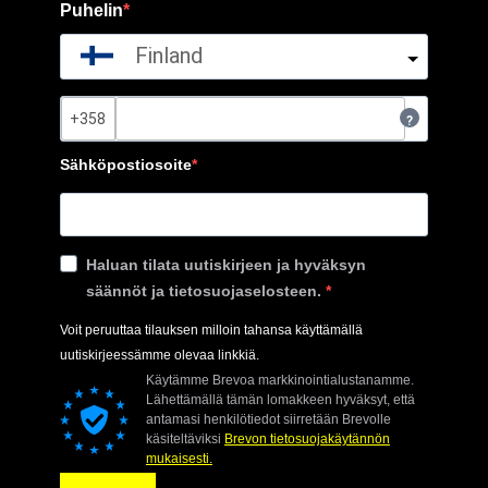
Puhelin
Finland
?
Sähköpostiosoite
Haluan tilata uutiskirjeen ja hyväksyn
säännöt ja tietosuojaselosteen.
Voit peruuttaa tilauksen milloin tahansa käyttämällä
uutiskirjeessämme olevaa linkkiä.
Käytämme Brevoa markkinointialustanamme.
Lähettämällä tämän lomakkeen hyväksyt, että
antamasi henkilötiedot siirretään Brevolle
käsiteltäviksi
Brevon tietosuojakäytännön
mukaisesti.