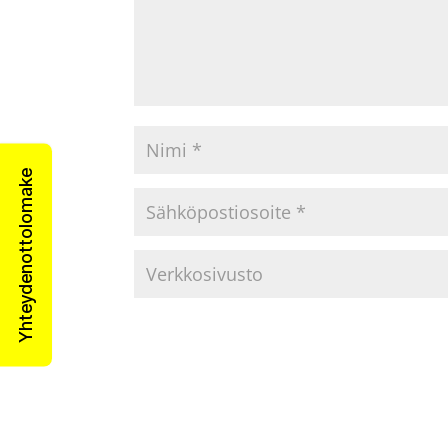
Yhteydenottolomake