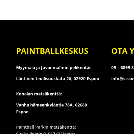
PAINTBALLKESKUS
OTA 
Myymälä ja Juvanmalmin pelikentät
09 – 6899 
Läntinen teollisuuskatu 26,
02920 Espoo
info@siss
Konalan metsäkenttä:
Vanha hämeenkyläntie 78A, 02680
Espoo
Paintball Parkin metsäkenttä:
Suokalliontie 9, 01740 Vantaa