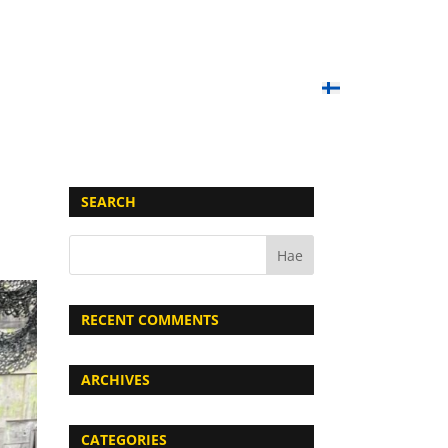
OIMET PELIT
PAINTBALL-KOULU
LAHJAKORTIT
YHTEYSTIEDOT
UKK
SUOMI
SEARCH
RECENT COMMENTS
ARCHIVES
CATEGORIES