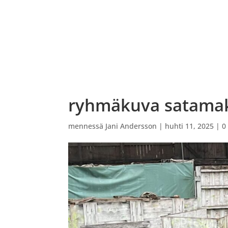
ETUSIVU
VARAUSKALENTERI
OHJATUT PEL
ryhmäkuva satamak
mennessä
Jani Andersson
|
huhti 11, 2025
|
0