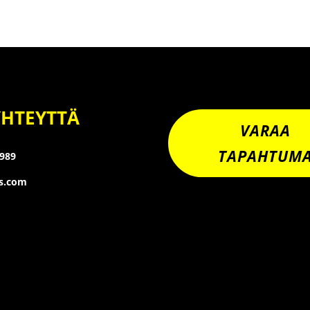
YHTEYTTÄ
VARAA
TAPAHTUM
8989
os.com