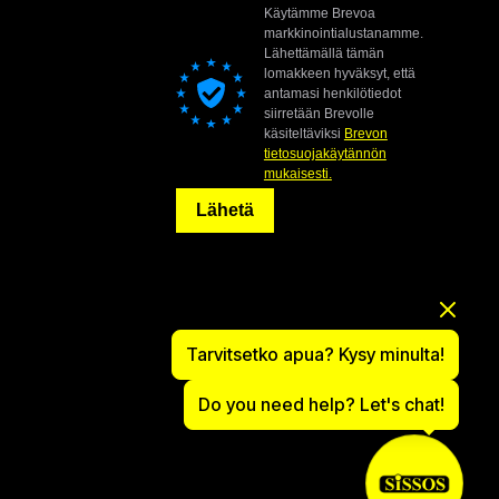
Käytämme Brevoa
markkinointialustanamme.
Lähettämällä tämän
lomakkeen hyväksyt, että
antamasi henkilötiedot
siirretään Brevolle
käsiteltäviksi
Brevon
tietosuojakäytännön
mukaisesti.
Lähetä
Tarvitsetko apua? Kysy minulta!
Do you need help? Let's chat!