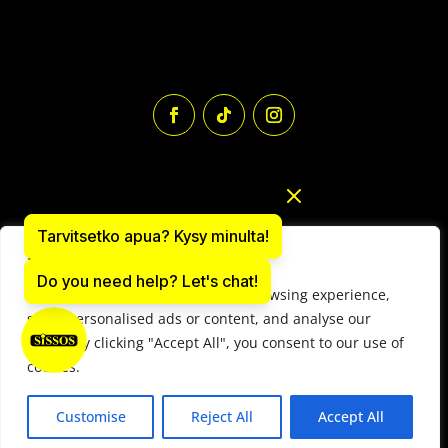
Tarvitsetko apua? Kysy minulta!
We value your privacy
Do you need help? Let's chat!
We use cookies to enhance your browsing experience,
Paintball varusteiden verkkokauppa: sissos.com
serve personalised ads or content, and analyse our
Y-tunnus 1497566-9
traffic. By clicking "Accept All", you consent to our use of
© 2025 Paintball Sissos Ltd. All Rights Reserved.
cookies.
Elämystapahtumien sopimusehdot
–
Vuokraehdot
Customise
Reject All
Accept All