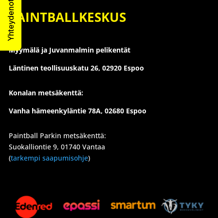
Yhteydenottolomake
PAINTBALLKESKUS
Myymälä ja Juvanmalmin pelikentät
Läntinen teollisuuskatu 26,
02920 Espoo
Konalan metsäkenttä:
Vanha hämeenkyläntie 78A, 02680 Espoo
Paintball Parkin metsäkenttä:
Suokalliontie 9, 01740 Vantaa
(
tarkempi saapumisohje
)