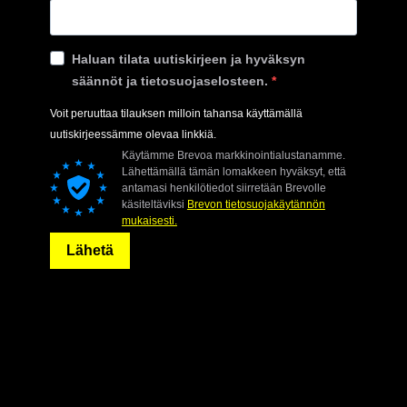
Haluan tilata uutiskirjeen ja hyväksyn
säännöt ja tietosuojaselosteen.
Voit peruuttaa tilauksen milloin tahansa käyttämällä
uutiskirjeessämme olevaa linkkiä.
Käytämme Brevoa markkinointialustanamme.
Lähettämällä tämän lomakkeen hyväksyt, että
antamasi henkilötiedot siirretään Brevolle
käsiteltäviksi
Brevon tietosuojakäytännön
mukaisesti.
Lähetä