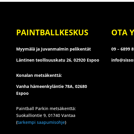
PAINTBALLKESKUS
OTA 
Myymälä ja Juvanmalmin pelikentät
09 – 6899 
Läntinen teollisuuskatu 26,
02920 Espoo
info@siss
Konalan metsäkenttä:
Vanha hämeenkyläntie 78A, 02680
Espoo
Paintball Parkin metsäkenttä:
Suokalliontie 9, 01740 Vantaa
(
tarkempi saapumisohje
)