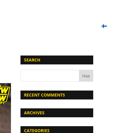
OIMET PELIT
PAINTBALL-KOULU
LAHJAKORTIT
YHTEYSTIEDOT
UKK
SUOMI
SEARCH
RECENT COMMENTS
ARCHIVES
CATEGORIES