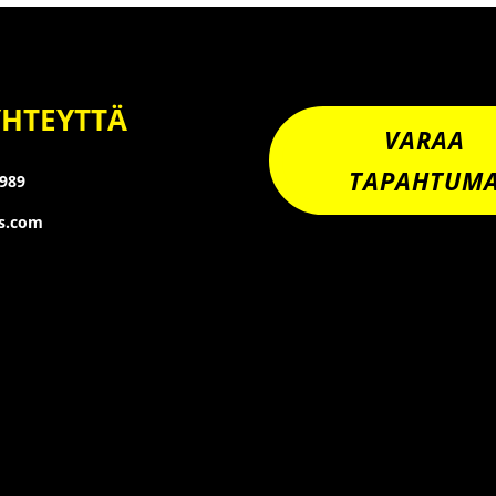
YHTEYTTÄ
VARAA
TAPAHTUM
8989
os.com