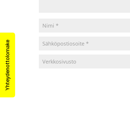
Yhteydenottolomake