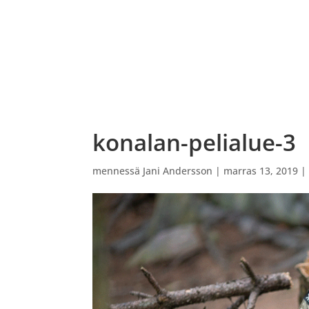
ETUSIVU
VARAUSKALENTERI
OHJATUT PEL
konalan-pelialue-3
mennessä
Jani Andersson
|
marras 13, 2019