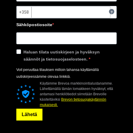
?
Sähköpostiosoite
Haluan tilata uutiskirjeen ja hyväksyn
säännöt ja tietosuojaselosteen.
Voit peruuttaa tilauksen milloin tahansa käyttämällä
uutiskirjeessämme olevaa linkkiä.
Käytämme Brevoa markkinointialustanamme.
Lähettämällä tämän lomakkeen hyväksyt, että
antamasi henkilötiedot siirretään Brevolle
käsiteltäviksi
Brevon tietosuojakäytännön
mukaisesti.
Lähetä