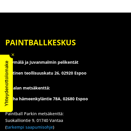
PAINTBALLKESKUS
Myymälä ja Juvanmalmin pelikentät
Yhteydenottolomake
Läntinen teollisuuskatu 26,
02920 Espoo
Konalan metsäkenttä:
Vanha hämeenkyläntie 78A, 02680 Espoo
Paintball Parkin metsäkenttä:
Suokalliontie 9, 01740 Vantaa
(
tarkempi saapumisohje
)