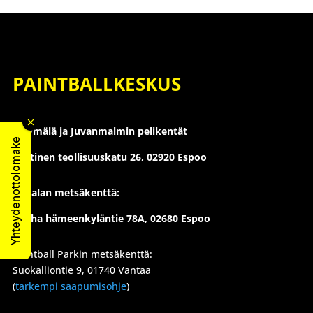
PAINTBALLKESKUS
Myymälä ja Juvanmalmin pelikentät
Yhteydenottolomake
Läntinen teollisuuskatu 26,
02920 Espoo
Konalan metsäkenttä:
Vanha hämeenkyläntie 78A, 02680 Espoo
Paintball Parkin metsäkenttä:
Suokalliontie 9, 01740 Vantaa
(
tarkempi saapumisohje
)