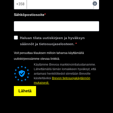
?
Sähköpostiosoite
Haluan tilata uutiskirjeen ja hyväksyn
säännöt ja tietosuojaselosteen.
Voit peruuttaa tilauksen milloin tahansa käyttämällä
uutiskirjeessämme olevaa linkkiä.
Käytämme Brevoa markkinointialustanamme.
Lähettämällä tämän lomakkeen hyväksyt, että
antamasi henkilötiedot siirretään Brevolle
käsiteltäviksi
Brevon tietosuojakäytännön
mukaisesti.
Lähetä