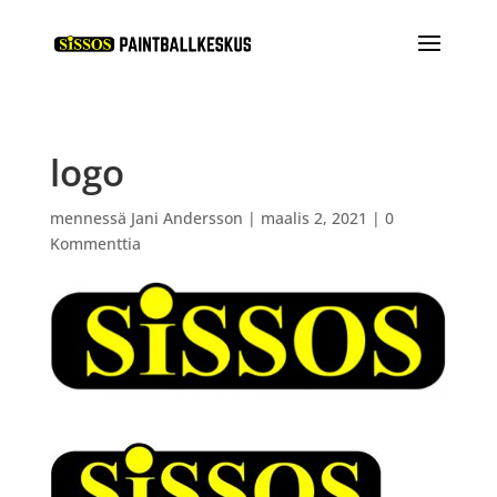
logo
mennessä
Jani Andersson
|
maalis 2, 2021
|
0
Kommenttia