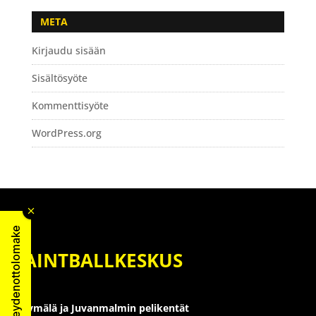
META
Kirjaudu sisään
Sisältösyöte
Kommenttisyöte
WordPress.org
Yhteydenottolomake
PAINTBALLKESKUS
Myymälä ja Juvanmalmin pelikentät