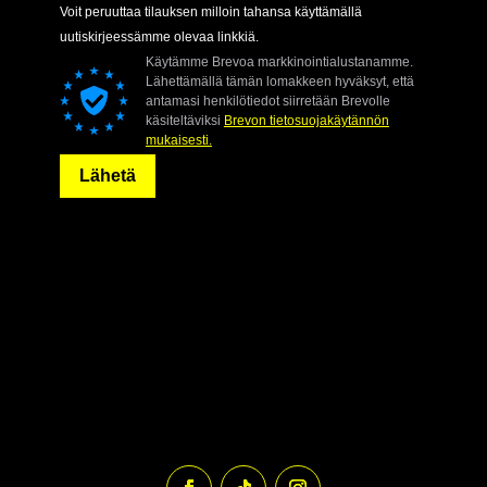
Voit peruuttaa tilauksen milloin tahansa käyttämällä
uutiskirjeessämme olevaa linkkiä.
Käytämme Brevoa markkinointialustanamme.
Lähettämällä tämän lomakkeen hyväksyt, että
antamasi henkilötiedot siirretään Brevolle
käsiteltäviksi
Brevon tietosuojakäytännön
mukaisesti.
Lähetä