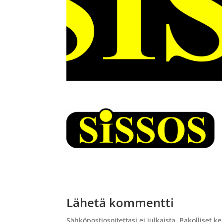
Lähetä kommentti
Sähköpostiosoitettasi ei julkaista.
Pakolliset k