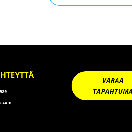
YHTEYTTÄ
VARAA
TAPAHTUM
8989
os.com