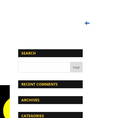
OIMET PELIT
PAINTBALL-KOULU
LAHJAKORTIT
YHTEYSTIEDOT
UKK
SUOMI
SEARCH
RECENT COMMENTS
ARCHIVES
CATEGORIES