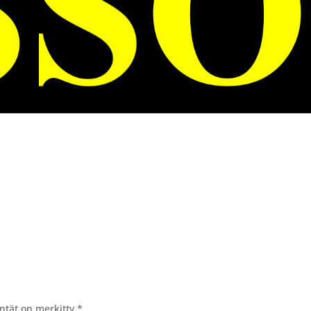
entät on merkitty
*