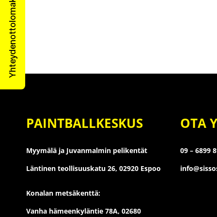
Yhteydenottolomake
PAINTBALLKESKUS
OTA 
Myymälä ja Juvanmalmin pelikentät
09 – 6899 
Läntinen teollisuuskatu 26,
02920 Espoo
info@siss
Konalan metsäkenttä:
Vanha hämeenkyläntie 78A, 02680