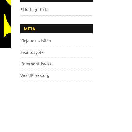
Ei kategorioita
META
Kirjaudu sisään
Sisältösyöte
Kommenttisyöte
WordPress.org