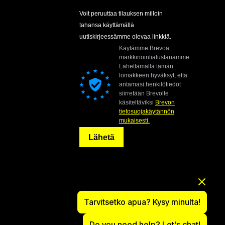
Voit peruuttaa tilauksen milloin
tahansa käyttämällä
uutiskirjeessämme olevaa linkkiä.
Käytämme Brevoa
markkinointialustanamme.
Lähettämällä tämän
lomakkeen hyväksyt, että
antamasi henkilötiedot
siirretään Brevolle
käsiteltäviksi
Brevon
tietosuojakäytännön
mukaisesti.
Lähetä
Tarvitsetko apua? Kysy minulta!
Do you need help? Let's chat!