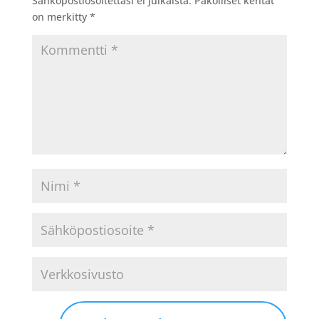
Sähköpostiosoitettasi ei julkaista.
Pakolliset kentät
on merkitty
*