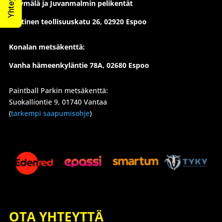
Myymälä ja Juvanmalmin pelikentät
Läntinen teollisuuskatu 26,
02920 Espoo
Konalan metsäkenttä:
Vanha hämeenkyläntie 78A, 02680 Espoo
Paintball Parkin metsäkenttä:
Suokalliontie 9, 01740 Vantaa
(
tarkempi saapumisohje
)
OTA YHTEYTTÄ