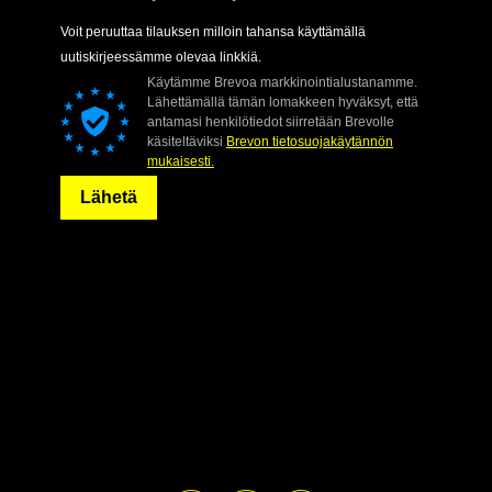
Voit peruuttaa tilauksen milloin tahansa käyttämällä
uutiskirjeessämme olevaa linkkiä.
Käytämme Brevoa markkinointialustanamme.
Lähettämällä tämän lomakkeen hyväksyt, että
antamasi henkilötiedot siirretään Brevolle
käsiteltäviksi
Brevon tietosuojakäytännön
mukaisesti.
Lähetä