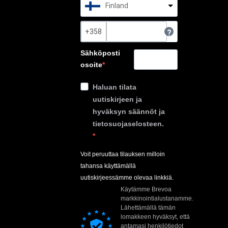
Finland
?
Sähköposti
osoite
Haluan tilata
uutiskirjeen ja
hyväksyn säännöt ja
tietosuojaselosteen.
Voit peruuttaa tilauksen milloin
tahansa käyttämällä
uutiskirjeessämme olevaa linkkiä.
Käytämme Brevoa
markkinointialustanamme.
Lähettämällä tämän
lomakkeen hyväksyt, että
antamasi henkilötiedot