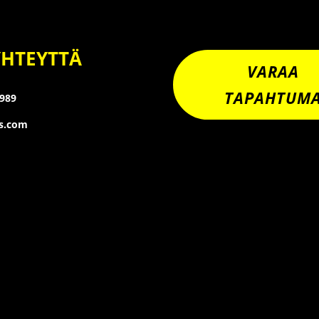
YHTEYTTÄ
VARAA
TAPAHTUM
8989
os.com