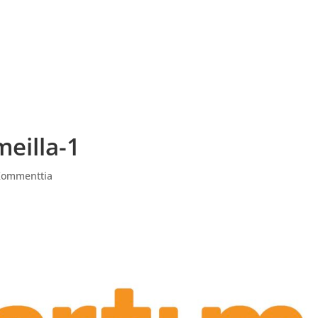
ITAPAHTUMAT
PAINTBALL VARUSTEVUOKRAUS
AV
eilla-1
Kommenttia