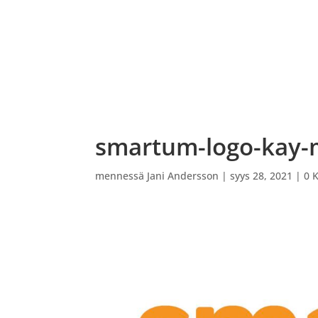
ETUSIVU
VARAUSKALENTERI
OHJATUT PEL
smartum-logo-kay-m
mennessä
Jani Andersson
|
syys 28, 2021
|
0 