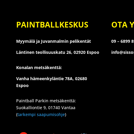
PAINTBALLKESKUS
OTA 
Myymälä ja Juvanmalmin pelikentät
09 – 6899 
Läntinen teollisuuskatu 26,
02920 Espoo
info@siss
Konalan metsäkenttä:
Vanha hämeenkyläntie 78A, 02680
Espoo
Paintball Parkin metsäkenttä:
Suokalliontie 9, 01740 Vantaa
(
tarkempi saapumisohje
)