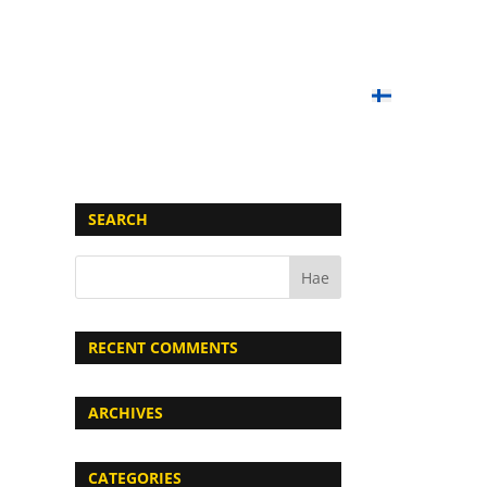
OIMET PELIT
PAINTBALL-KOULU
LAHJAKORTIT
YHTEYSTIEDOT
UKK
SUOMI
SEARCH
RECENT COMMENTS
ARCHIVES
CATEGORIES