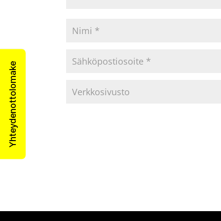
Yhteydenottolomake