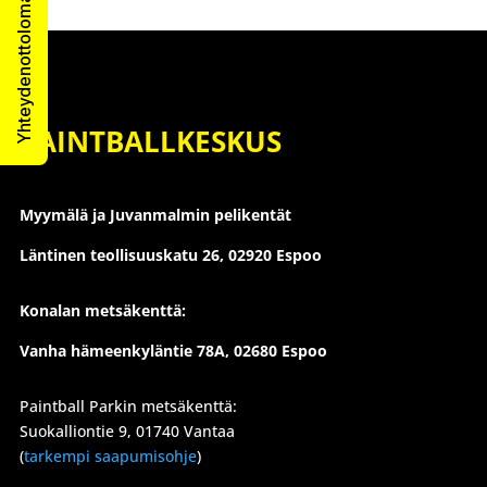
Yhteydenottolomake
PAINTBALLKESKUS
Myymälä ja Juvanmalmin pelikentät
Läntinen teollisuuskatu 26,
02920 Espoo
Konalan metsäkenttä:
Vanha hämeenkyläntie 78A, 02680 Espoo
Paintball Parkin metsäkenttä:
Suokalliontie 9, 01740 Vantaa
(
tarkempi saapumisohje
)