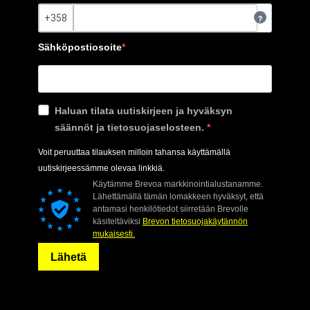
?
Sähköpostiosoite
Haluan tilata uutiskirjeen ja hyväksyn
säännöt ja tietosuojaselosteen.
Voit peruuttaa tilauksen milloin tahansa käyttämällä
uutiskirjeessämme olevaa linkkiä.
Käytämme Brevoa markkinointialustanamme.
Lähettämällä tämän lomakkeen hyväksyt, että
antamasi henkilötiedot siirretään Brevolle
käsiteltäviksi
Brevon tietosuojakäytännön
mukaisesti.
Lähetä