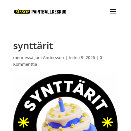
synttärit
mennessä
Jani Andersson
|
helmi 9, 2026
|
0
Kommenttia