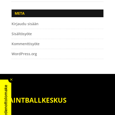
META
Kirjaudu sisään
Sisältösyöte
Kommenttisyöte
WordPress.org
Yhteydenottolomake
PAINTBALLKESKUS