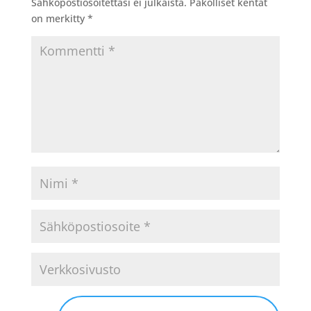
Sähköpostiosoitettasi ei julkaista.
Pakolliset kentät
on merkitty
*