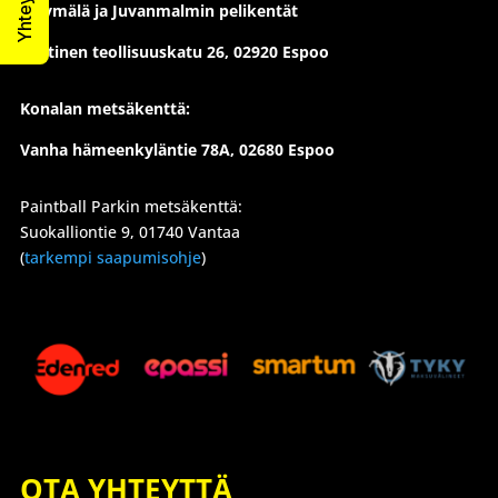
Myymälä ja Juvanmalmin pelikentät
Läntinen teollisuuskatu 26,
02920 Espoo
Konalan metsäkenttä:
Vanha hämeenkyläntie 78A, 02680 Espoo
Paintball Parkin metsäkenttä:
Suokalliontie 9, 01740 Vantaa
(
tarkempi saapumisohje
)
OTA YHTEYTTÄ