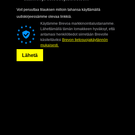
Voit peruuttaa tilauksen milloin tahansa käyttämällä
uutiskirjeessämme olevaa linkkiä.
Käytämme Brevoa markkinointialustanamme.
Lähettämällä tämän lomakkeen hyväksyt, että
antamasi henkilötiedot siirretään Brevolle
käsiteltäviksi
Brevon tietosuojakäytännön
mukaisesti.
Lähetä